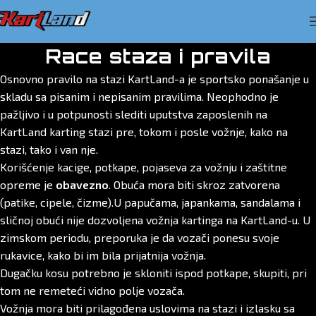
Race staza i pravila
Osnovno pravilo na stazi KartLand-a je sportsko ponašanje u
skladu sa pisanim i nepisanim pravilima. Neophodno je
pažljivo i u potpunosti slediti uputstva zaposlenih na
KartLand karting stazi pre, tokom i posle vožnje, kako na
stazi, tako i van nje.
Korišćenje kacige, potkape, pojaseva za vožnju i zaštitne
opreme je
obavezno
. Obuća mora biti skroz zatvorena
(patike, cipele, čizme).U papučama, japankama, sandalama i
sličnoj obući nije dozvoljena vožnja kartinga na KartLand-u. U
zimskom periodu, preporuka je da vozači ponesu svoje
rukavice, kako bi im bila prijatnija vožnja.
Dugačku kosu potrebno je skloniti ispod potkape, skupiti, pri
tom ne remeteći vidno polje vozača.
Vožnja mora biti prilagođena uslovima na stazi i izlasku sa