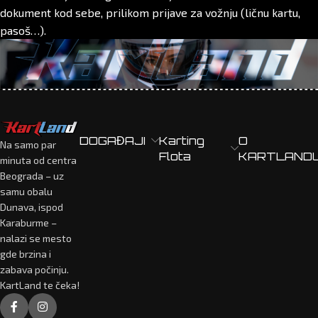
dokument kod sebe, prilikom prijave za vožnju (ličnu kartu,
pasoš…).
DOGAĐAJI
Karting
O
Na samo par
Flota
KARTLAND
minuta od centra
Beograda – uz
samu obalu
Dunava, ispod
Karaburme –
nalazi se mesto
gde brzina i
zabava počinju.
KartLand te čeka!