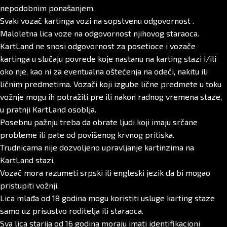
nepodobnim ponašanjem.
Svaki vozač kartinga vozi na sopstvenu odgovornost .
Maloletna lica voze na odgovornost njihovog staraoca.
KartLand ne snosi odgovornost za posetioce i vozače
kartinga u slučaju povrede koje nastanu na karting stazi i/ili
oko nje, kao ni za eventualna oštećenja na odeći, nakitu ili
ličnim predmetima. Vozači koji izgube lične predmete u toku
vožnje mogu ih potražiti pre ili nakon radnog vremena staze,
u pratnji KartLand osoblja.
Posebnu pažnju treba da obrate ljudi koji imaju srčane
probleme ili pate od povišenog krvnog pritiska.
Trudnicama nije dozvoljeno upravljanje kartinzima na
KartLand stazi.
Vozač mora razumeti srpski ili engleski jezik da bi mogao
pristupiti vožnji.
Lica mlađa od 18 godina mogu koristiti usluge karting staze
samo uz prisustvo roditelja ili staraoca.
Sva lica starija od 16 godina moraju imati identifikacioni