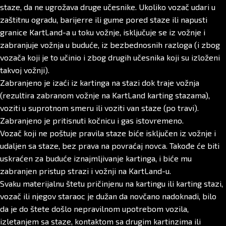
staze, da ne ugrožava druge učesnike. Ukoliko vozač udari u
zaštitnu ogradu, barijerre ili gume pored staze ili napusti
granice KartLand-a u toku vožnje, isključuje se iz vožnje i
zabranjuje vožnja u buduće, iz bezbednosnih razloga (i zbog
vozača koji je to učinio i zbog drugih učesnika koji su izloženi
takvoj vožnji).
Zabranjeno je izaći iz kartinga na stazi dok traje vožnja
(rezultira zabranom vožnje na KartLand karting stazama),
voziti u suprotnom smeru ili voziti van staze (po travi).
Zabranjeno je pritisnuti kočnicu i gas istovremeno.
Vozač koji ne poštuje pravila staze biće isključen iz vožnje i
udaljen sa staze, bez prava na povraćaj novca. Takođe će biti
uskraćen za buduće iznajmljivanje kartinga, i biće mu
zabranjen pristup strazi i vožnji na KartLand-u.
Svaku materijalnu štetu pričinjenu na kartingu ili karting stazi,
vozač ili njegov staraoc je dužan da novčano nadoknadi, bilo
da je do štete došlo nepravilnom upotrebom vozila,
izletanjem sa staze, kontaktom sa drugim kartinzima ili