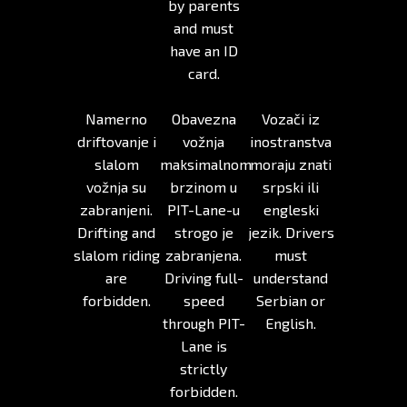
by parents
and must
have an ID
card.
Namerno
Obavezna
Vozači iz
driftovanje i
vožnja
inostranstva
slalom
maksimalnom
moraju znati
vožnja su
brzinom u
srpski ili
zabranjeni.
PIT-Lane-u
engleski
Drifting and
strogo je
jezik. Drivers
slalom riding
zabranjena.
must
are
Driving full-
understand
forbidden.
speed
Serbian or
through PIT-
English.
Lane is
strictly
forbidden.