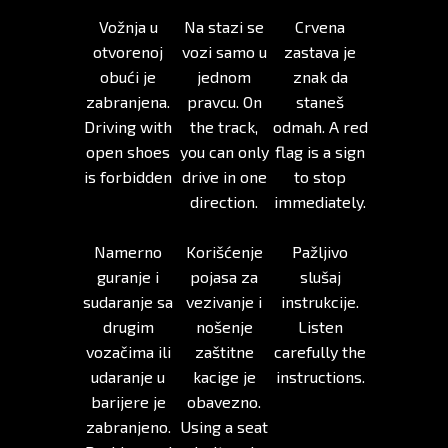
Vožnja u
Na stazi se
Crvena
otvorenoj
vozi samo u
zastava je
obući je
jednom
znak da
zabranjena.
pravcu. On
staneš
Driving with
the track,
odmah. A red
open shoes
you can only
flag is a sign
is forbidden
drive in one
to stop
direction.
immediately.
Namerno
Korišćenje
Pažljivo
guranje i
pojasa za
slušaj
sudaranje sa
vezivanje i
instrukcije.
drugim
nošenje
Listen
vozačima ili
zaštitne
carefully the
udaranje u
kacige je
instructions.
barijere je
obavezno.
zabranjeno.
Using a seat