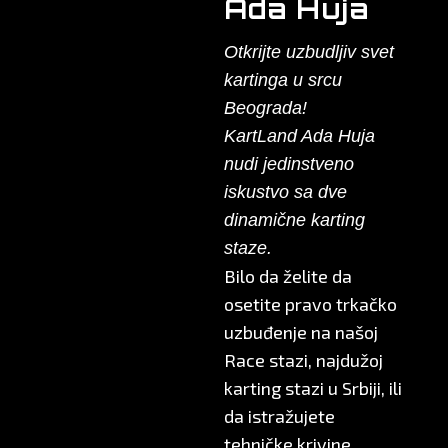
Ada Huja
Otkrijte uzbudljiv svet
kartinga u srcu
Beograda!
KartLand Ada Huja
nudi jedinstveno
iskustvo sa dve
dinamične karting
staze.
Bilo da želite da
osetite pravo trkačko
uzbuđenje na našoj
Race stazi, najdužoj
karting stazi u Srbiji, ili
da istražujete
tehničke krivine