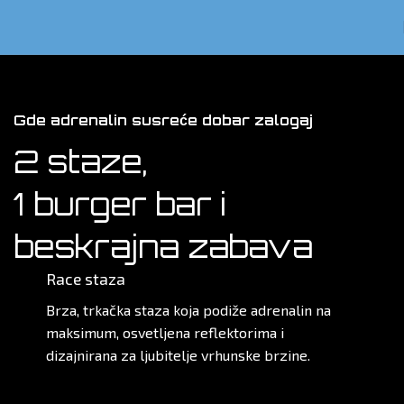
Gde adrenalin susreće dobar zalogaj
2 staze,
1 burger bar i
beskrajna zabava
Race staza
Brza, trkačka staza koja podiže adrenalin na
maksimum, osvetljena reflektorima i
dizajnirana za ljubitelje vrhunske brzine.
Saznaj više