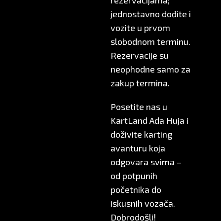
rezervacijama;
jednostavno dođite i
vozite u prvom
slobodnom terminu.
Rezervacije su
neophodne samo za
zakup termina.
Posetite nas u
KartLand Ada Huja i
doživite karting
avanturu koja
odgovara svima –
od potpunih
početnika do
iskusnih vozača.
Dobrodošli!