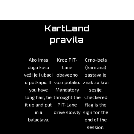
KartLand
pravila
Ako imas
Kroz PIT-
Crno-bela
dugu kosu
Lane
(karirana)
veži je i ubaci
obavezno
zastava je
u potkapu. If
vozi polako.
znak za kraj
you have
Mandatory
sesije.
long hair, tie
throught the
Checkered
it up and put
PIT-Lane
flag is the
in a
drive slowly
sign for the
balaclava.
end of the
session.