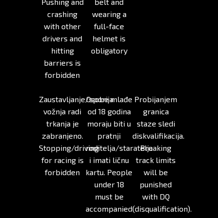
Pushing and
belt and
crashing
wearing a
with other
full-face
drivers and
helmet is
hitting
obligatory
barriers is
forbidden
Zaustavljanje/sporija
Osobe mlađe
Probijanjem
vožnja radi
od 18 godina
granica
trkanja je
moraju biti u
staze sledi
zabranjeno.
pratnji
diskvalifikacija.
Stopping/driving
roditelja/staratelja
Breaking
for racing is
i imati ličnu
track limits
forbidden
kartu. People
will be
under 18
punished
must be
with DQ
accompanied
(disqualification).