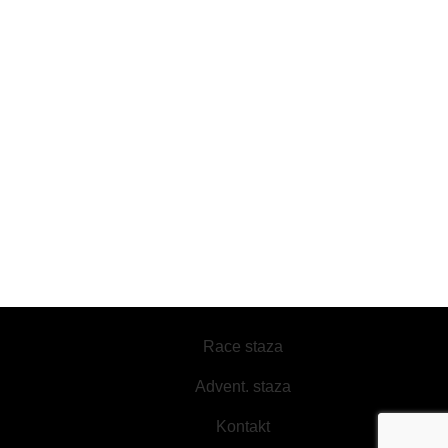
Radno vreme
O KARTLANDU
O nama
Kontakt
Cenovnik
Politika privatnosti
Uslovi korišćenja
Put za Ada Huju bb, Beograd 11000
Telefon: +381 (0) 64 / 821 55 55
Kartland Copyright
2025 Created By
SmartNet Media
Race staza
Advent. staza
Kontakt